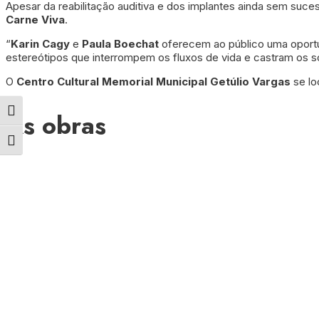
Apesar da reabilitação auditiva e dos implantes ainda sem suce
Carne Viva
.
“
Karin Cagy
e
Paula Boechat
oferecem ao público uma oportun
estereótipos que interrompem os fluxos de vida e castram os so
O
Centro Cultural Memorial Municipal Getúlio Vargas
se lo
Alternar alto contraste
As obras
Alternar tamanho da fonte