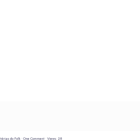
térias do Folk
• One Comment
•
Views: 28