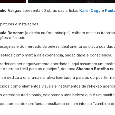
úlio Vargas
apresenta 50 obras das artistas
Karin Cagy
e
Paul
inturas e instalações.
aula Boechat
(à direita na foto principal) exibem os seus trabal
es e finitude.
sóginas e do mercado da beleza ideal orienta os discursos das a
destaca como marca da experiência, sagacidade e consciência.
 poderiam ser negativamente abordados, aqui assumem um caráter 
e terreno fértil para os desejos”, destaca
Shannon Botelho
no 
 se dedica a criar uma narrativa libertadora para os corpos femin
 tecidos como elementos visuais e instrumentos de reflexão acerc
 estéticos tradicionais, celebrando uma beleza que é um manifes
cou com surdez profunda, resultando em um intenso “zumbido de 