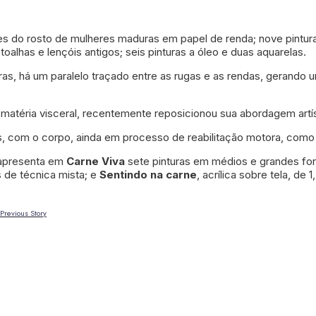
es do rosto de mulheres maduras em papel de renda; nove pintur
alhas e lençóis antigos; seis pinturas a óleo e duas aquarelas.
, há um paralelo traçado entre as rugas e as rendas, gerando um
 matéria visceral, recentemente reposicionou sua abordagem artís
, com o corpo, ainda em processo de reabilitação motora, como 
 apresenta em
Carne Viva
sete pinturas em médios e grandes fo
 de técnica mista; e
Sentindo na carne
, acrílica sobre tela, d
Previous Story