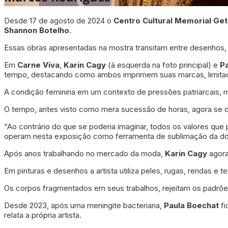
Desde 17 de agosto de 2024 o
Centro Cultural Memorial Get
Shannon Botelho
.
Essas obras apresentadas na mostra transitam entre desenhos, p
Em
Carne Viva
,
Karin Cagy
(à esquerda na foto principal) e
P
tempo, destacando como ambos imprimem suas marcas, limitaçõ
A condição feminina em um contexto de pressões patriarcais, mi
O tempo, antes visto como mera sucessão de horas, agora se 
“Ao contrário do que se poderia imaginar, todos os valores que
operam nesta exposição como ferramenta de sublimação da dor 
Após anos trabalhando no mercado da moda,
Karin Cagy
agora
Em pinturas e desenhos a artista utiliza peles, rugas, rendas e
Os corpos fragmentados em seus trabalhos, rejeitam os padrões
Desde 2023, após uma meningite bacteriana,
Paula Boechat
fi
relata a própria artista.