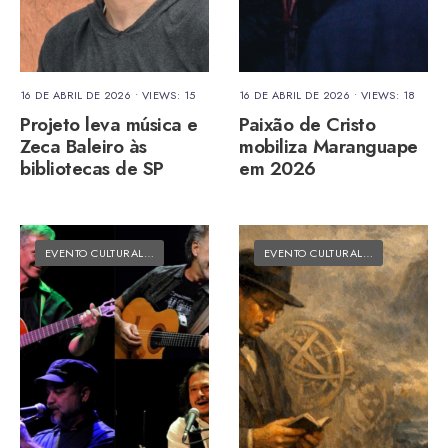
16 DE ABRIL DE 2026
•
VIEWS: 15
16 DE ABRIL DE 2026
•
VIEWS: 18
Projeto leva música e
Paixão de Cristo
Zeca Baleiro às
mobiliza Maranguape
bibliotecas de SP
em 2026
EVENTO CULTURAL
•
MATÉRIAS DO FOLK
EVENTO CULTURAL
•
MATÉRIAS DO