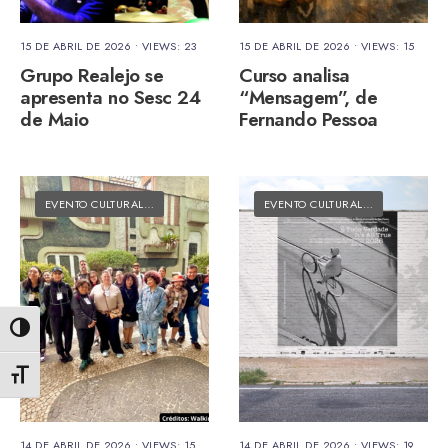
15 DE ABRIL DE 2026
•
VIEWS: 23
15 DE ABRIL DE 2026
•
VIEWS: 15
Grupo Realejo se
Curso analisa
apresenta no Sesc 24
“Mensagem”, de
de Maio
Fernando Pessoa
EVENTO CULTURAL
•
MATÉRIAS DO FOLK
EVENTO CULTURAL
•
MATÉRIAS DO
Alternar alto contraste
Alternar tamanho da fonte
14 DE ABRIL DE 2026
•
VIEWS: 15
14 DE ABRIL DE 2026
•
VIEWS: 19