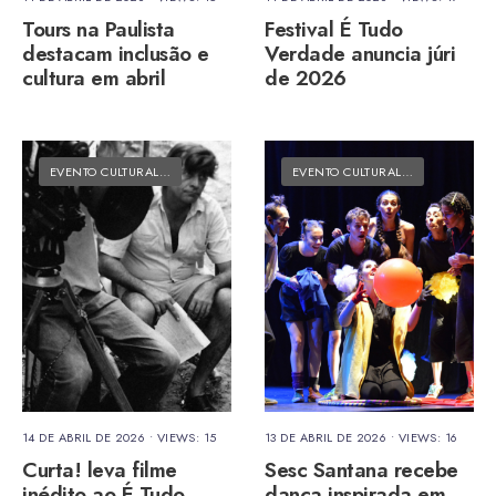
Tours na Paulista
Festival É Tudo
destacam inclusão e
Verdade anuncia júri
cultura em abril
de 2026
EVENTO CULTURAL
•
MATÉRIAS DO FOLK
EVENTO CULTURAL
•
MATÉRIAS DO
14 DE ABRIL DE 2026
•
VIEWS: 15
13 DE ABRIL DE 2026
•
VIEWS: 16
Curta! leva filme
Sesc Santana recebe
inédito ao É Tudo
dança inspirada em