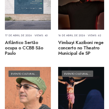
17 DE ABRIL DE 2026
•
VIEWS: 43
16 DE ABRIL DE 2026
•
VIEWS: 62
Atlântico Sertão
Vimbayi Kaziboni rege
ocupa o CCBB São
concerto no Theatro
Paulo
Municipal de SP
EVENTO CULTURAL
•
MATÉRIAS DO FOLK
EVENTO CULTURAL
•
MATÉRIAS DO