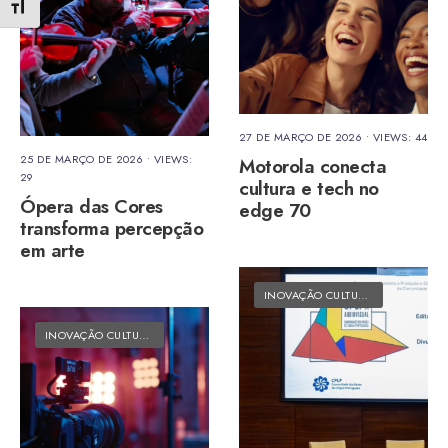
Alternar tamanho da fonte
27 DE MARÇO DE 2026
•
VIEWS: 44
25 DE MARÇO DE 2026
•
VIEWS:
Motorola conecta
29
cultura e tech no
Ópera das Cores
edge 70
transforma percepção
em arte
INOVAÇÃO CULTURAL
•
MATÉRIAS 
INOVAÇÃO CULTURAL
•
MATÉRIAS DO FOLK