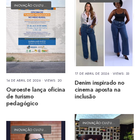
INOVAÇÃO CULTURAL
•
MATÉRIAS DO FOLK
17 DE ABRIL DE 2026
•
VIEWS: 33
14 DE ABRIL DE 2026
•
VIEWS: 20
Denim inspirado no
Ouroeste lança oficina
cinema aposta na
de turismo
inclusão
pedagógico
INOVAÇÃO CULTURAL
•
MATÉRIAS 
INOVAÇÃO CULTURAL
•
MATÉRIAS DO FOLK