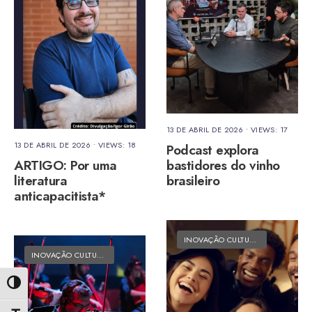
13 DE ABRIL DE 2026
•
VIEWS: 17
13 DE ABRIL DE 2026
•
VIEWS: 18
Podcast explora
ARTIGO: Por uma
bastidores do vinho
literatura
brasileiro
anticapacitista*
INOVAÇÃO CULTURAL
•
MATÉRIAS 
INOVAÇÃO CULTURAL
•
MATÉRIAS DO FOLK
Alternar alto contraste