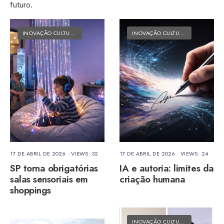
futuro.
INOVAÇÃO CULTURAL
•
MATÉRIAS DO FOLK
INOVAÇÃO CULTURAL
•
MATÉRIAS 
17 DE ABRIL DE 2026
•
VIEWS: 32
17 DE ABRIL DE 2026
•
VIEWS: 24
SP torna obrigatórias
IA e autoria: limites da
salas sensoriais em
criação humana
shoppings
INOVAÇÃO CULTURAL
•
MATÉRIAS 