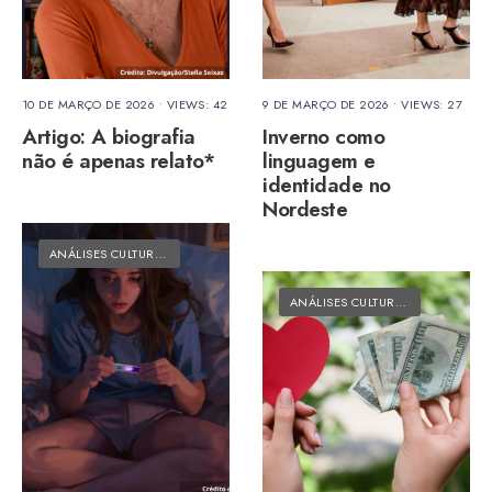
10 DE MARÇO DE 2026
•
VIEWS: 42
9 DE MARÇO DE 2026
•
VIEWS: 27
Artigo: A biografia
Inverno como
não é apenas relato*
linguagem e
identidade no
Nordeste
ANÁLISES CULTURAIS
•
MATÉRIAS DO FOLK
ANÁLISES CULTURAIS
•
MATÉRIAS 