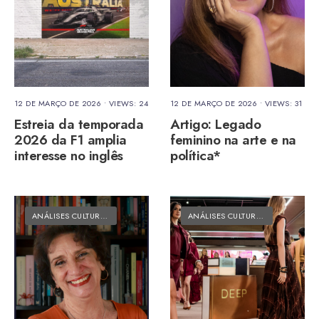
12 DE MARÇO DE 2026
•
VIEWS: 24
12 DE MARÇO DE 2026
•
VIEWS: 31
Estreia da temporada
Artigo: Legado
2026 da F1 amplia
feminino na arte e na
interesse no inglês
política*
ANÁLISES CULTURAIS
•
MATÉRIAS DO FOLK
ANÁLISES CULTURAIS
•
MATÉRIAS 