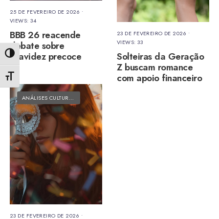
25 DE FEVEREIRO DE 2026
•
VIEWS: 34
BBB 26 reacende
23 DE FEVEREIRO DE 2026
•
VIEWS: 33
debate sobre
gravidez precoce
Solteiras da Geração
Alternar alto contraste
Z buscam romance
com apoio financeiro
Alternar tamanho da fonte
ANÁLISES CULTURAIS
•
MATÉRIAS DO FOLK
23 DE FEVEREIRO DE 2026
•