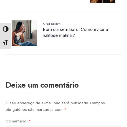
NEXT STORY
Bom dia sem bafo: Como evitar a
Alternar alto contraste
halitose matinal?
Alternar tamanho da fonte
Deixe um comentário
O seu endereço de e-mail não será publicado.
Campos
obrigatórios são marcados com
*
Comentário
*