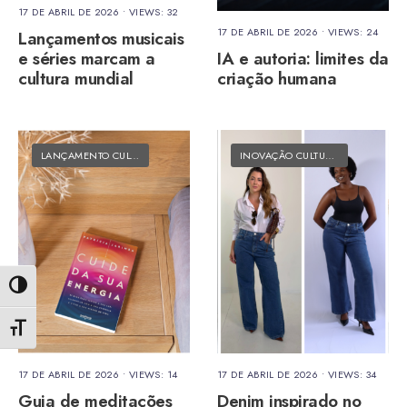
17 DE ABRIL DE 2026
•
VIEWS: 32
17 DE ABRIL DE 2026
•
VIEWS: 24
Lançamentos musicais
e séries marcam a
IA e autoria: limites da
cultura mundial
criação humana
LANÇAMENTO CULTURAL
•
MATÉRIAS DO FOLK
INOVAÇÃO CULTURAL
•
MATÉRIAS 
Alternar alto contraste
Alternar tamanho da fonte
17 DE ABRIL DE 2026
•
VIEWS: 14
17 DE ABRIL DE 2026
•
VIEWS: 34
Guia de meditações
Denim inspirado no