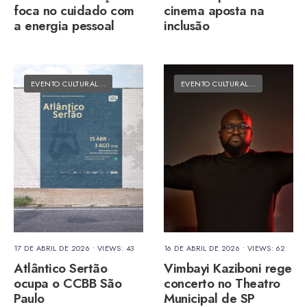
foca no cuidado com
cinema aposta na
a energia pessoal
inclusão
EVENTO CULTURAL
•
MATÉRIAS DO FOLK
EVENTO CULTURAL
•
MATÉRIAS DO
17 DE ABRIL DE 2026
•
VIEWS: 43
16 DE ABRIL DE 2026
•
VIEWS: 62
Atlântico Sertão
Vimbayi Kaziboni rege
ocupa o CCBB São
concerto no Theatro
Paulo
Municipal de SP