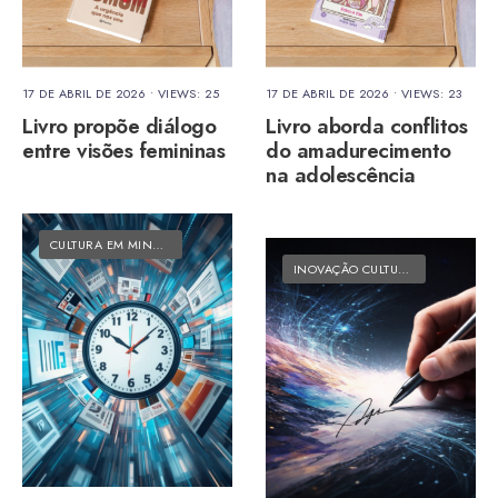
17 DE ABRIL DE 2026
•
VIEWS: 25
17 DE ABRIL DE 2026
•
VIEWS: 23
Livro propõe diálogo
Livro aborda conflitos
entre visões femininas
do amadurecimento
na adolescência
CULTURA EM MINUTOS
•
MATÉRIAS DO FOLK
INOVAÇÃO CULTURAL
•
MATÉRIAS 