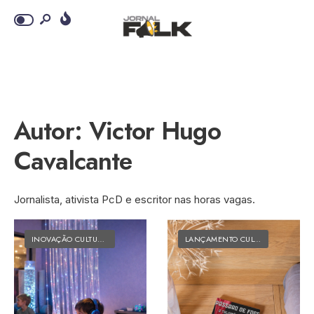
Autor:
Victor Hugo
Cavalcante
Jornalista, ativista PcD e escritor nas horas vagas.
INOVAÇÃO CULTURAL
•
MATÉRIAS DO FOLK
LANÇAMENTO CULTURAL
•
MATÉRI