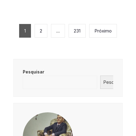
Paginação
de
1
2
…
231
Próximo
posts
Pesquisar
Pesquisar