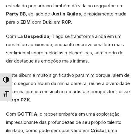
estrela do pop urbano também dá vida ao reggaeton em
Party BB
, ao lado de
Justin Quiles
, e rapidamente muda
para o
EDM
com
Duki
em
RCP
.
Com
La Despedida
, Tiago se transforma ainda em um
romântico apaixonado, enquanto escreve uma letra mais
sentimental sobre melodias melancólicas, sem medo de
dar destaque às emoções mais íntimas.
“Este álbum é muito significativo para mim porque, além de
Alternar alto contraste
ser o segundo álbum da minha carreira, reúne a diversidade
da minha jornada musical como artista e compositor”, disse
Alternar tamanho da fonte
Tiago PZK
.
Com
GOTTI A
, o rapper embarca em uma exploração
impressionante das profundezas de seu próprio talento
ilimitado, como pode ser observado em
Cristal
, uma