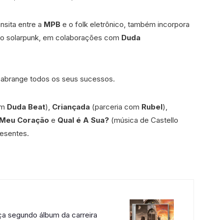
ansita entre a
MPB
e o folk eletrônico, também incorpora
to solarpunk, em colaborações com
Duda
e abrange todos os seus sucessos.
om
Duda Beat
),
Criançada
(parceria com
Rubel
),
 Meu Coração
e
Qual é A Sua?
(música de Castello
resentes.
ça segundo álbum da carreira