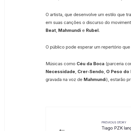
O artista, que desenvolve um estilo que tr
em suas canções o discurso do movimen
Beat
,
Mahmundi
e
Rubel
.
O público pode esperar um repertório qu
Músicas como
Céu da Boca
(parceria c
Necessidade
,
Crer-Sendo
,
O Peso do
gravada na voz de
Mahmund
i), estarão p
PREVIOUS STORY
←
Tiago PZK lan