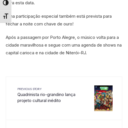
para esta data.
Alternar alto contraste
Uma participação especial também está prevista para
Alternar tamanho da fonte
fechar a noite com chave de ouro!
Após a passagem por Porto Alegre, o músico volta para a
cidade maravilhosa e segue com uma agenda de shows na
capital carioca e na cidade de Niterói–RJ.
PREVIOUS STORY
Quadrinista rio-grandino lança
projeto cultural inédito