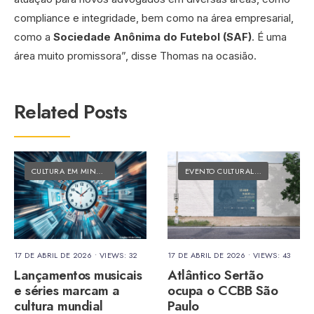
compliance e integridade, bem como na área empresarial,
como a
Sociedade Anônima do Futebol (SAF)
. É uma
área muito promissora”, disse Thomas na ocasião.
Related Posts
CULTURA EM MINUTOS
•
MATÉRIAS DO FOLK
EVENTO CULTURAL
•
MATÉRIAS DO
17 DE ABRIL DE 2026
•
VIEWS: 32
17 DE ABRIL DE 2026
•
VIEWS: 43
Lançamentos musicais
Atlântico Sertão
e séries marcam a
ocupa o CCBB São
cultura mundial
Paulo