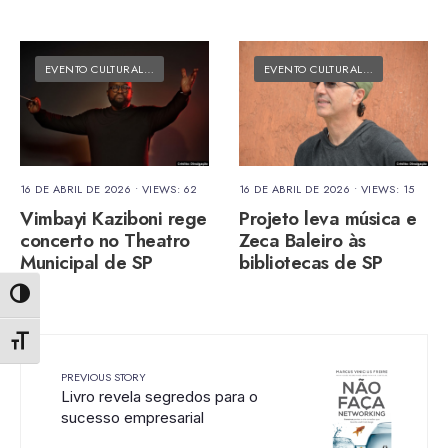
EVENTO CULTURAL
•
MATÉRIAS DO FOLK
EVENTO CULTURAL
•
MATÉRIAS DO
16 DE ABRIL DE 2026
•
VIEWS: 62
16 DE ABRIL DE 2026
•
VIEWS: 15
Vimbayi Kaziboni rege
Projeto leva música e
concerto no Theatro
Zeca Baleiro às
Municipal de SP
bibliotecas de SP
Alternar alto contraste
Alternar tamanho da fonte
PREVIOUS STORY
Livro revela segredos para o
sucesso empresarial