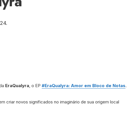
lyra
24.
 da
EraQualyra
, o EP
#EraQualyra: Amor em Bloco de Notas
.
m criar novos significados no imaginário de sua origem local