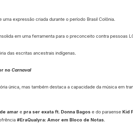
e uma expressão criada durante o período Brasil Colônia.
consolida em uma ferramenta para o preconceito contra pessoas L
ia das escritas ancestrais indígenas.
or no
Carnaval
ória única, mas também destaca a capacidade da música em trans
l de amar
e
pra ser exata ft. Donna Bagos
e do paraense
Kid
ofrência
#EraQualyra: Amor em Bloco de Notas
.