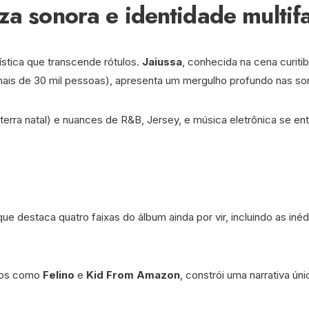
za sonora e identidade multif
stica que transcende rótulos.
Jaiussa
, conhecida na cena curit
mais de 30 mil pessoas), apresenta um mergulho profundo nas son
rra natal) e nuances de R&B, Jersey, e música eletrônica se ent
e destaca quatro faixas do álbum ainda por vir, incluindo as inéd
ntos como
Felino
e
Kid From Amazon
, constrói uma narrativa ún