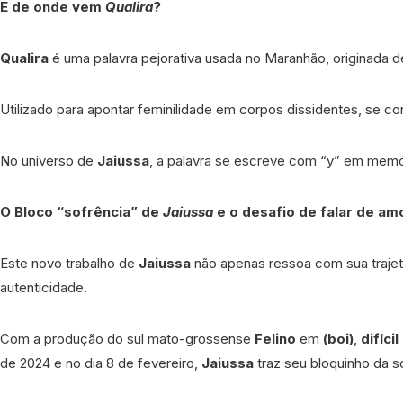
E de onde vem
Qualira
?
Qualira
é uma palavra pejorativa usada no Maranhão, originada d
Utilizado para apontar feminilidade em corpos dissidentes, se 
No universo de
Jaiussa
, a palavra se escreve com “y” em memór
O Bloco “sofrência” de
Jaiussa
e o desafio de falar de am
Este novo trabalho de
Jaiussa
não apenas ressoa com sua trajet
autenticidade.
Com a produção do sul mato-grossense
Felino
em
(boi)
,
difíci
de 2024 e no dia 8 de fevereiro,
Jaiussa
traz seu bloquinho da s