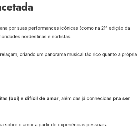
acetada
ibana por suas performances icônicas (como na 21ª edição da
oridades nordestinas e nortistas.
relaçam, criando um panorama musical tão rico quanto a própria
itas
(boi)
e
difícil de amar
, além das já conhecidas
pra ser
ica sobre o amor a partir de experiências pessoais.