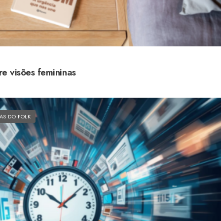
re visões femininas
AS DO FOLK