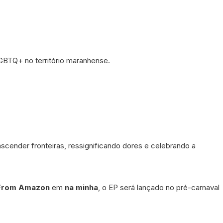
GBTQ+ no território maranhense.
cender fronteiras, ressignificando dores e celebrando a
 From Amazon
em
na minha
, o EP será lançado no pré-carnaval