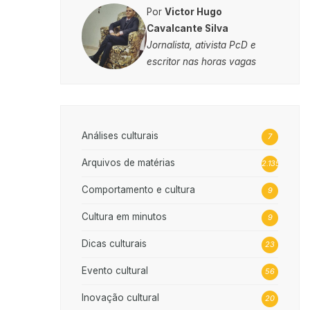
Por
Victor Hugo
Cavalcante Silva
Jornalista, ativista PcD e
escritor nas horas vagas
Análises culturais
7
Arquivos de matérias
2.135
Comportamento e cultura
9
Cultura em minutos
9
Dicas culturais
23
Evento cultural
56
Inovação cultural
20