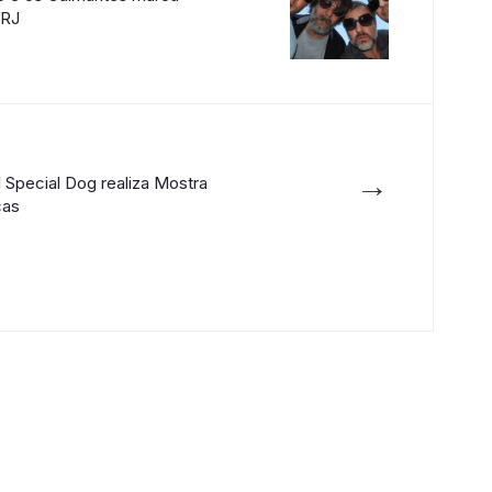
 RJ
→
l Special Dog realiza Mostra
cas