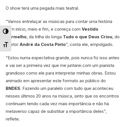
O show terá uma pegada mais teatral.
“Vamos entrelaçar as músicas para contar uma história
com início, meio e fim, e começa com
Vestido
Alternar alto contraste
Vermelho
, da trilha do longa
Tudo o que Deus Criou
, do
diretor
André da Costa Pinto
”, conta ele, empolgado.
Alternar tamanho da fonte
“Estou numa expectativa grande, pois nunca fiz isso antes
e vai ser a primeira vez que me juntarei com um pianista
grandioso como ele para interpretar minhas obras. Estou
animado em apresentar este formato ao público do
BNDES
. Fazendo um paralelo com tudo que aconteceu
nesses últimos 20 anos na música, sinto que os encontros
continuam tendo cada vez mais importância e não há
metaverso capaz de substituir a importância deles”,
reflete.