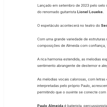
Lançado em setembro de 2023 pelo selo 
do renomado guitarrista
Lionel Loueke
.
O espetáculo acontecerá no teatro do
Se
Com uma grande variedade de estruturas rí
composições de Almeida com confiança, f
A rica harmonia estendida, as melodias ex
sentimento abrangente de destemor e aleg
As melodias vocais calorosas, com letras
interpretadas pelo próprio Paulo, acresc
permitindo que o ouvinte se conecte com 
Paulo Almeida
é baterista, percussionis