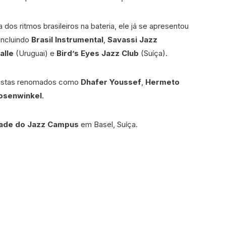
os ritmos brasileiros na bateria, ele já se apresentou
incluindo
Brasil Instrumental
,
Savassi Jazz
alle
(Uruguai) e
Bird’s Eyes Jazz Club
(Suíça).
rtistas renomados como
Dhafer Youssef
,
Hermeto
osenwinkel
.
dade do Jazz Campus
em Basel, Suíça.