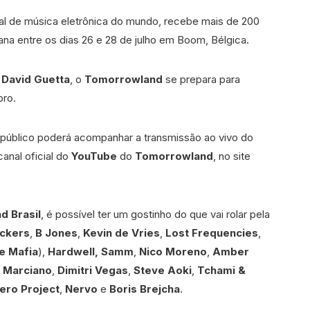
ival de música eletrônica do mundo, recebe mais de 200
na entre os dias 26 e 28 de julho em Boom, Bélgica.
a
David Guetta
, o
Tomorrowland
se prepara para
bro.
 público poderá acompanhar a transmissão ao vivo do
anal oficial do
YouTube
do
Tomorrowland
, no site
d Brasil
, é possível ter um gostinho do que vai rolar pela
ackers
,
B Jones
,
Kevin de Vries
,
Lost Frequencies
,
e Mafia
),
Hardwell, Samm
,
Nico Moreno
,
Amber
 Marciano
,
Dimitri Vegas
,
Steve Aoki
,
Tchami &
ero Project
,
Nervo
e
Boris Brejcha
.