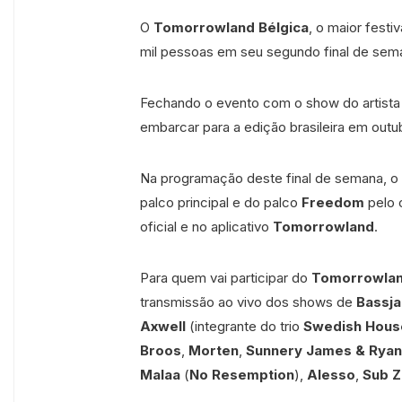
O
Tomorrowland Bélgica
, o maior fest
mil pessoas em seu segundo final de sema
Fechando o evento com o show do artist
embarcar para a edição brasileira em outu
Na programação deste final de semana, o
palco principal e do palco
Freedom
pelo c
oficial e no aplicativo
Tomorrowland
.
Para quem vai participar do
Tomorrowlan
transmissão ao vivo dos shows de
Bassj
Axwell
(integrante do trio
Swedish Hous
Broos
,
Morten
,
Sunnery James & Ryan
Malaa
(
No Resemption
),
Alesso
,
Sub Z