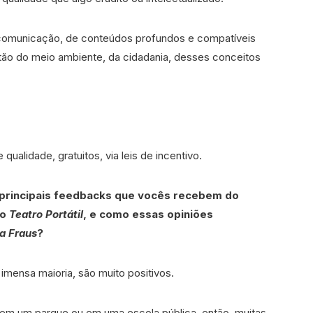
comunicação, de conteúdos profundos e compatíveis
stão do meio ambiente, da cidadania, desses conceitos
alidade, gratuitos, via leis de incentivo.
 principais feedbacks que vocês recebem do
do
Teatro Portátil
, e como essas opiniões
ia Fraus
?
mensa maioria, são muito positivos.
m um parque ou em uma escola pública, então, muitas