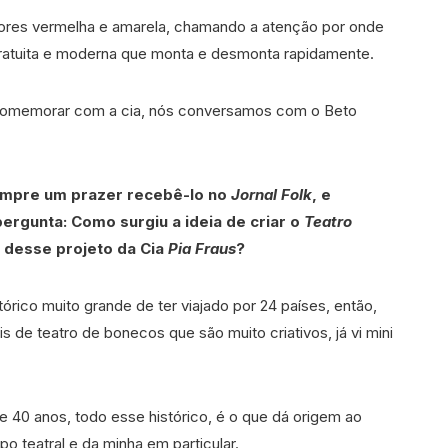
cores vermelha e amarela, chamando a atenção por onde
ratuita e moderna que monta e desmonta rapidamente.
e comemorar com a cia, nós conversamos com o Beto
sempre um prazer recebê-lo no
Jornal Folk
, e
pergunta:
Como surgiu a ideia de criar o
Teatro
s desse projeto da Cia
Pia Fraus
?
órico muito grande de ter viajado por 24 países, então,
s de teatro de bonecos que são muito criativos, já vi mini
de 40 anos, todo esse histórico, é o que dá origem ao
upo teatral e da minha em particular.