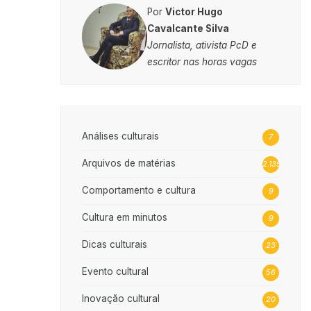
Por
Victor Hugo
Cavalcante Silva
Jornalista, ativista PcD e
escritor nas horas vagas
Análises culturais
7
Arquivos de matérias
2.135
Comportamento e cultura
9
Cultura em minutos
9
Dicas culturais
23
Evento cultural
56
Inovação cultural
20