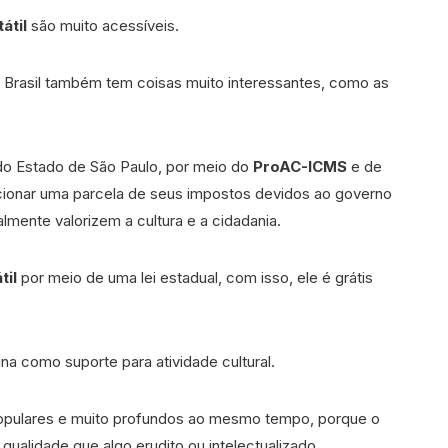
átil
são muito acessíveis.
o Brasil também tem coisas muito interessantes, como as
o Estado de São Paulo, por meio do
ProAC-ICMS
e de
onar uma parcela de seus impostos devidos ao governo
almente valorizem a cultura e a cidadania.
til
por meio de uma lei estadual, com isso, ele é grátis
na como suporte para atividade cultural.
opulares e muito profundos ao mesmo tempo, porque o
qualidade que algo erudito ou intelectualizado.