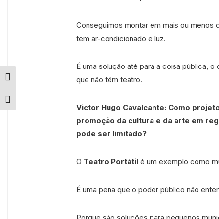
Conseguimos montar em mais ou menos du
tem ar-condicionado e luz.
É uma solução até para a coisa pública, o
que não têm teatro.
Alternar alto contraste
Alternar tamanho da fonte
Victor Hugo Cavalcante: Como proje
promoção da cultura e da arte em re
pode ser limitado?
O
Teatro Portátil
é um exemplo como muit
É uma pena que o poder público não enten
Porque são soluções para pequenos municí