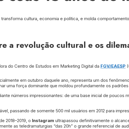
e transforma cultura, economia e política, e molda comportamentos
re a revolução cultural e os dile
ora do Centro de Estudos em Marketing Digital da
FGV/EAESP
(
cialmente em outubro daquele ano, representa um dos fenômenos 
rnar uma força dominante que moldou profundamente os padrões cu
te números impressionantes: de uma base inicial de poucos milh
tável, passando de somente 500 mil usuários em 2012 para impres
 de 2018–2019, o
Instagram
ultrapassou definitivamente o alcanc
mente as teledramaturgias “das 20h” o grande referencial de aud