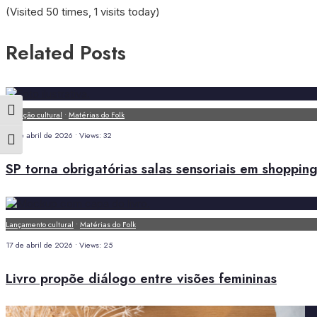
(Visited 50 times, 1 visits today)
Related Posts
Alternar alto contraste
Inovação cultural
•
Matérias do Folk
17 de abril de 2026
•
Views: 32
Alternar tamanho da fonte
SP torna obrigatórias salas sensoriais em shoppin
Lançamento cultural
•
Matérias do Folk
17 de abril de 2026
•
Views: 25
Livro propõe diálogo entre visões femininas