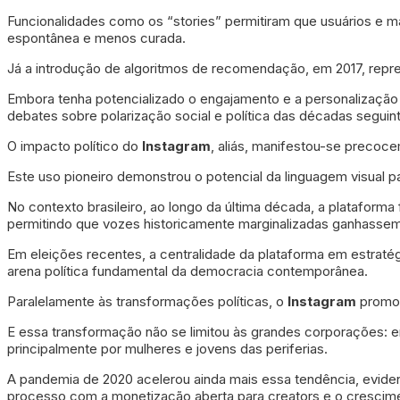
Funcionalidades como os “stories” permitiram que usuários e 
espontânea e menos curada.
Já a introdução de algoritmos de recomendação, em 2017, repr
Embora tenha potencializado o engajamento e a personalização 
debates sobre polarização social e política das décadas seguin
O impacto político do
Instagram
, aliás, manifestou-se precoce
Este uso pioneiro demonstrou o potencial da linguagem visual p
No contexto brasileiro, ao longo da última década, a platafor
permitindo que vozes historicamente marginalizadas ganhassem 
Em eleições recentes, a centralidade da plataforma em estraté
arena política fundamental da democracia contemporânea.
Paralelamente às transformações políticas, o
Instagram
promov
E essa transformação não se limitou às grandes corporações: e
principalmente por mulheres e jovens das periferias.
A pandemia de 2020 acelerou ainda mais essa tendência, evid
processo com a monetização aberta para creators e o crescim