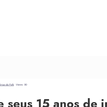
rias do Folk
•
Views: 50
e seus 15 anos de i