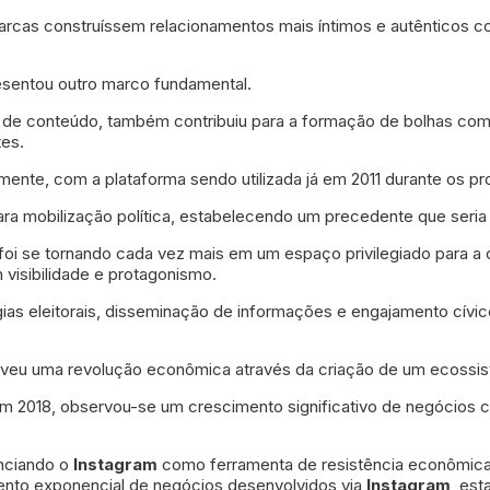
marcas construíssem relacionamentos mais íntimos e autênticos
esentou outro marco fundamental.
de conteúdo, também contribuiu para a formação de bolhas compo
tes.
mente, com a plataforma sendo utilizada já em 2011 durante os p
ara mobilização política, estabelecendo um precedente que seria
ma foi se tornando cada vez mais em um espaço privilegiado para
visibilidade e protagonismo.
gias eleitorais, disseminação de informações e engajamento cívi
eu uma revolução econômica através da criação de um ecossis
m 2018, observou-se um crescimento significativo de negócios c
enciando o
Instagram
como ferramenta de resistência econômica
ento exponencial de negócios desenvolvidos via
Instagram
, es