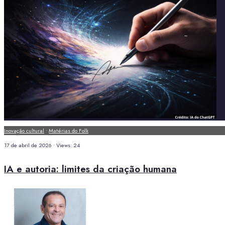
Inovação cultural
•
Matérias do Folk
17 de abril de 2026
•
Views: 24
IA e autoria: limites da criação humana