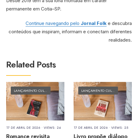
Desde 2019 tem a sua lona montada em caráter
permanente em Cotia–SP.
Continue navegando pelo
Jornal Folk
e descubra
conteúdos que inspiram, informam e conectam diferentes
realidades.
Related Posts
LANÇAMENTO CULTURAL
•
MATÉRIAS DO FOLK
LANÇAMENTO CULTURAL
•
MATÉRI
17 DE ABRIL DE 2026
•
VIEWS: 24
17 DE ABRIL DE 2026
•
VIEWS: 25
Romance revisita
Livro propõe diálogo