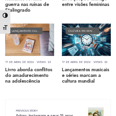
guerra nas ruínas de
entre visões femininas
Stalingrado
Alternar alto contraste
Alternar tamanho da fonte
LANÇAMENTO CULTURAL
•
MATÉRIAS DO FOLK
CULTURA EM MINUTOS
•
MATÉRIAS
17 DE ABRIL DE 2026
•
VIEWS: 23
17 DE ABRIL DE 2026
•
VIEWS: 32
Livro aborda conflitos
Lançamentos musicais
do amadurecimento
e séries marcam a
na adolescência
cultura mundial
PREVIOUS STORY
Artigo: Instagram e seus 15 anos