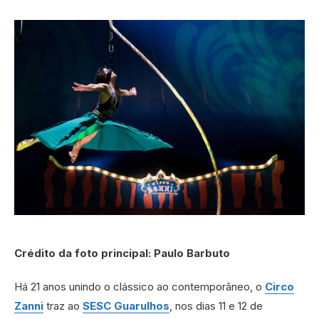
Crédito da foto principal: Paulo Barbuto
Há 21 anos unindo o clássico ao contemporâneo, o
Circo
Zanni
traz ao
SESC Guarulhos
, nos dias 11 e 12 de