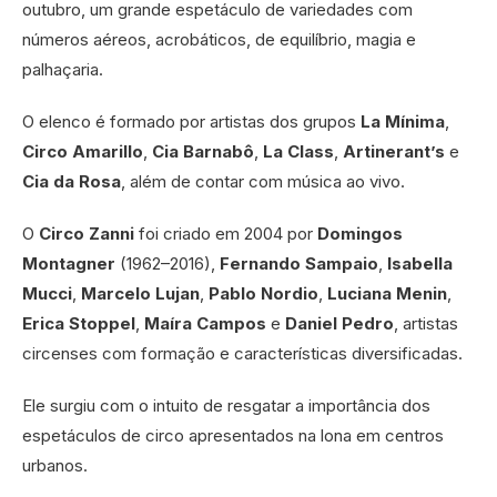
outubro, um grande espetáculo de variedades com
números aéreos, acrobáticos, de equilíbrio, magia e
palhaçaria.
O elenco é formado por artistas dos grupos
La Mínima
,
Circo Amarillo
,
Cia Barnabô
,
La Class
,
Artinerant’s
e
Cia da Rosa
, além de contar com música ao vivo.
O
Circo Zanni
foi criado em 2004 por
Domingos
Montagner
(1962–2016),
Fernando Sampaio
,
Isabella
Mucci
,
Marcelo Lujan
,
Pablo Nordio
,
Luciana Menin
,
Erica Stoppel
,
Maíra Campos
e
Daniel Pedro
, artistas
circenses com formação e características diversificadas.
Ele surgiu com o intuito de resgatar a importância dos
espetáculos de circo apresentados na lona em centros
urbanos.