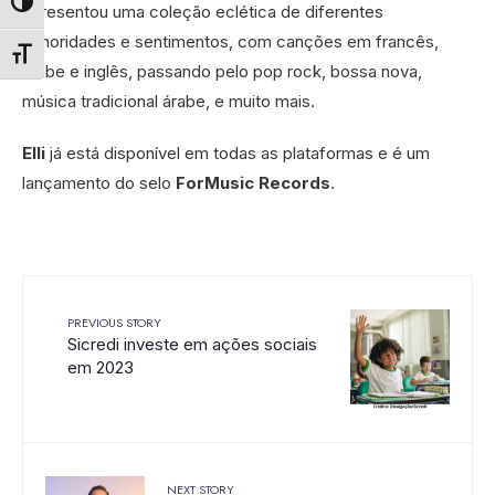
apresentou uma coleção eclética de diferentes
Alternar alto contraste
sonoridades e sentimentos, com canções em francês,
Alternar tamanho da fonte
árabe e inglês, passando pelo pop rock, bossa nova,
música tradicional árabe, e muito mais.
Elli
já está disponível em todas as plataformas e é um
lançamento do selo
ForMusic Records
.
PREVIOUS STORY
Sicredi investe em ações sociais
em 2023
NEXT STORY