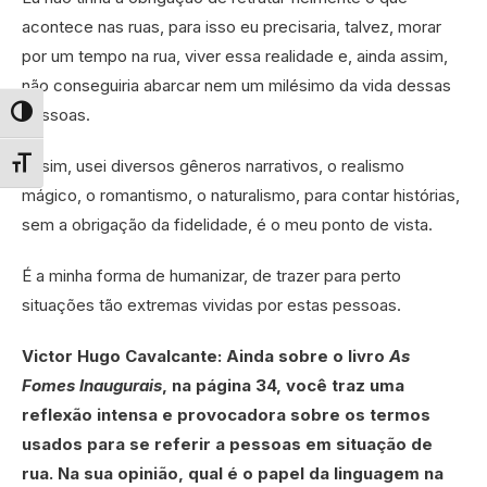
acontece nas ruas, para isso eu precisaria, talvez, morar
por um tempo na rua, viver essa realidade e, ainda assim,
não conseguiria abarcar nem um milésimo da vida dessas
pessoas.
Alternar alto contraste
Assim, usei diversos gêneros narrativos, o realismo
Alternar tamanho da fonte
mágico, o romantismo, o naturalismo, para contar histórias,
sem a obrigação da fidelidade, é o meu ponto de vista.
É a minha forma de humanizar, de trazer para perto
situações tão extremas vividas por estas pessoas.
Victor Hugo Cavalcante: Ainda sobre o livro
As
Fomes Inaugurais
, na página 34, você traz uma
reflexão intensa e provocadora sobre os termos
usados para se referir a pessoas em situação de
rua. Na sua opinião, qual é o papel da linguagem na