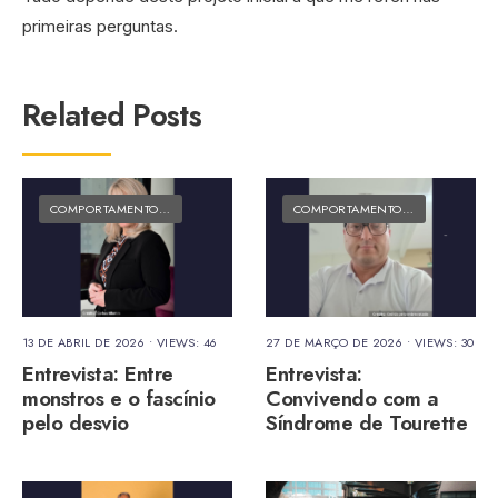
primeiras perguntas.
Related Posts
COMPORTAMENTO E CULTURA
•
MATÉRIAS DO FOLK
COMPORTAMENTO E CULTURA
•
MA
13 DE ABRIL DE 2026
•
VIEWS: 46
27 DE MARÇO DE 2026
•
VIEWS: 30
Entrevista: Entre
Entrevista:
monstros e o fascínio
Convivendo com a
pelo desvio
Síndrome de Tourette