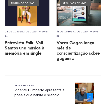
ARQUIVOS DE MATÉRIAS
•
MATÉRIAS DO FOLK
ARQUIVOS DE MATÉRIAS
•
MATÉRI
24 DE OUTUBRO DE 2025
•
VIEWS:
13 DE OUTUBRO DE 2025
•
VIEWS:
54
36
Entrevista Folk: Vall
Vozes Gagas lança
Santos une música à
mês de
memória em single
conscientização sobre
gagueira
PREVIOUS STORY
Vicente Humberto apresenta a
poesia que habita o silêncio