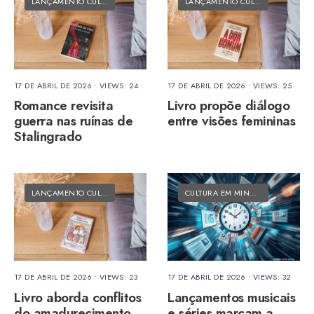
LANÇAMENTO CULTURAL
•
MATÉRIAS DO FOLK
LANÇAMENTO CULTURAL
•
MATÉRI
17 DE ABRIL DE 2026
•
VIEWS: 24
17 DE ABRIL DE 2026
•
VIEWS: 25
Romance revisita
Livro propõe diálogo
guerra nas ruínas de
entre visões femininas
Stalingrado
LANÇAMENTO CULTURAL
•
MATÉRIAS DO FOLK
CULTURA EM MINUTOS
•
MATÉRIAS
17 DE ABRIL DE 2026
•
VIEWS: 23
17 DE ABRIL DE 2026
•
VIEWS: 32
Livro aborda conflitos
Lançamentos musicais
do amadurecimento
e séries marcam a