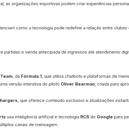
l, as organizações esportivas podem criar experiências persona
enciam como a tecnologia pode redefinir a relação entre clubes 
bre partidas e venda antecipada de ingressos até atendimento di
 Team
, da
Fórmula 1
, que utiliza chatbots e plataformas de mens
uma versão interativa do piloto
Oliver Bearman
, criada para apr
Chargers
, que oferece conteúdo exclusivo e atualizações insta
rts
usa inteligência artificial e tecnologia
RCS
do
Google
para pe
múltiplos canais de mensagem.