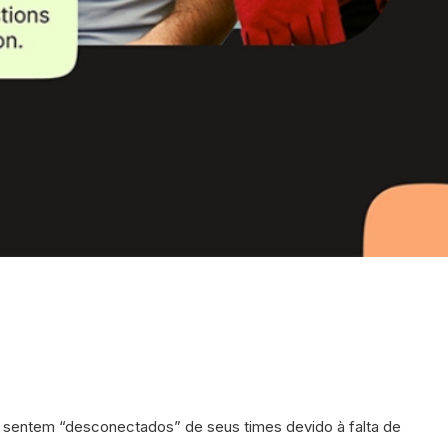
 sentem “desconectados” de seus times devido à falta de