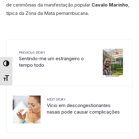
de cerimônias da manifestação popular
Cavalo Marinho
,
típica da Zona da Mata pernambucana.
PREVIOUS STORY
Sentindo-me um estrangeiro o
tempo todo
Alternar alto contraste
Alternar tamanho da fonte
NEXT STORY
Vício em descongestionantes
nasais pode causar complicações