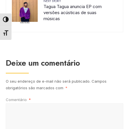
NEXT STORY
Tagua Tagua anuncia EP com
versões acústicas de suas
músicas
Alternar alto contraste
Alternar tamanho da fonte
Deixe um comentário
O seu endereço de e-mail não será publicado.
Campos
obrigatórios são marcados com
*
Comentário
*