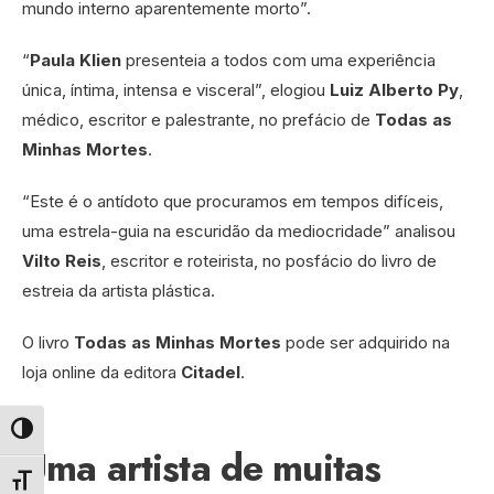
mundo interno aparentemente morto”.
“
Paula Klien
presenteia a todos com uma experiência
única, íntima, intensa e visceral”, elogiou
Luiz Alberto Py
,
médico, escritor e palestrante, no prefácio de
Todas as
Minhas Mortes
.
“Este é o antídoto que procuramos em tempos difíceis,
uma estrela-guia na escuridão da mediocridade” analisou
Vilto Reis
, escritor e roteirista, no posfácio do livro de
estreia da artista plástica.
O livro
Todas as Minhas Mortes
pode ser adquirido na
loja online da editora
Citadel
.
Alternar alto contraste
Uma artista de muitas
Alternar tamanho da fonte