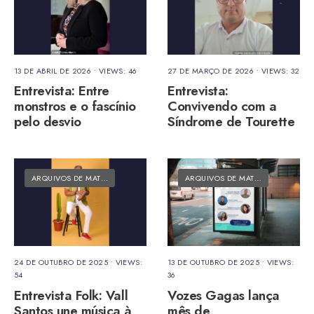
13 DE ABRIL DE 2026
•
VIEWS: 46
27 DE MARÇO DE 2026
•
VIEWS: 32
Entrevista: Entre
Entrevista:
monstros e o fascínio
Convivendo com a
pelo desvio
Síndrome de Tourette
ARQUIVOS DE MATÉRIAS
•
MATÉRIAS DO FOLK
ARQUIVOS DE MATÉRIAS
•
MATÉRI
24 DE OUTUBRO DE 2025
•
VIEWS:
13 DE OUTUBRO DE 2025
•
VIEWS:
54
36
Entrevista Folk: Vall
Vozes Gagas lança
Santos une música à
mês de