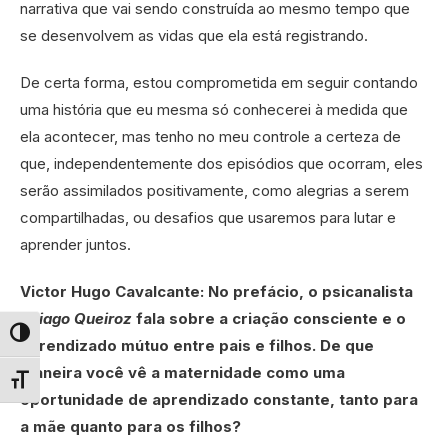
narrativa que vai sendo construída ao mesmo tempo que
se desenvolvem as vidas que ela está registrando.
De certa forma, estou comprometida em seguir contando
uma história que eu mesma só conhecerei à medida que
ela acontecer, mas tenho no meu controle a certeza de
que, independentemente dos episódios que ocorram, eles
serão assimilados positivamente, como alegrias a serem
compartilhadas, ou desafios que usaremos para lutar e
aprender juntos.
Victor Hugo Cavalcante:
No prefácio, o psicanalista
Thiago Queiroz
fala sobre a criação consciente e o
Alternar alto contraste
aprendizado mútuo entre pais e filhos. De que
maneira você vê a maternidade como uma
Alternar tamanho da fonte
oportunidade de aprendizado constante, tanto para
a mãe quanto para os filhos?