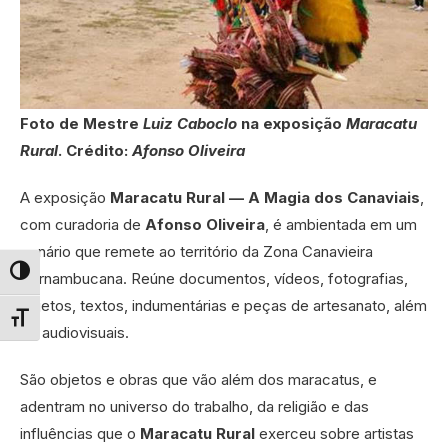
Foto de Mestre
Luiz Caboclo
na exposição
Maracatu
Rural
. Crédito:
Afonso Oliveira
A exposição
Maracatu Rural — A Magia dos Canaviais
,
com curadoria de
Afonso Oliveira
, é ambientada em um
cenário que remete ao território da Zona Canavieira
Pernambucana. Reúne documentos, vídeos, fotografias,
Alternar alto contraste
objetos, textos, indumentárias e peças de artesanato, além
Alternar tamanho da fonte
de audiovisuais.
São objetos e obras que vão além dos maracatus, e
adentram no universo do trabalho, da religião e das
influências que o
Maracatu Rural
exerceu sobre artistas