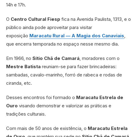
14h e 17h.
O
Centro Cultural Fiesp
fica na Avenida Paulista, 1313, e o
público ainda pode aproveitar para visitar
exposição
Maracatu Rural — A Magia dos Canaviais
,
que encerra temporada no espaço nesse mesmo dia.
Em 1966, no
Sítio Chã de Camará
, moradores com o
Mestre Batista
reuniam-se para fazer brincadeiras:
sambadas, cavalo-marinho, forró de rabeca e rodas de
ciranda, etc.
Desses encontros foi formado o
Maracatu Estrela de
Ouro
visando demonstrar e valorizar as práticas e
tradições culturais.
Com mais de 50 anos de existência, o
Maracatu Estrela
de Ouro
, que mantém sua sede no
Sítio Chã de Camará
,