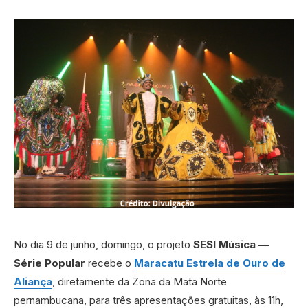
No dia 9 de junho, domingo, o projeto
SESI Música —
Série Popular
recebe o
Maracatu Estrela de Ouro de
Aliança
, diretamente da Zona da Mata Norte
pernambucana, para três apresentações gratuitas, às 11h,