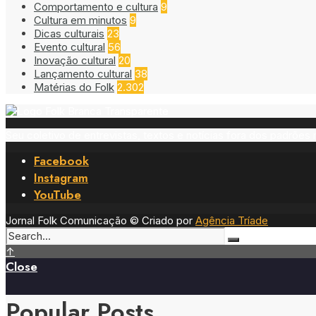
Comportamento e cultura
9
Cultura em minutos
9
Dicas culturais
23
Evento cultural
56
Inovação cultural
20
Lançamento cultural
38
Matérias do Folk
2.302
Seu coletivo de entrevistas, textos e notícias fora dos padrõe
Facebook
Instagram
YouTube
Jornal Folk Comunicação © Criado por
Agência Tríade
Pesquisar
↑
Close
Popular Posts