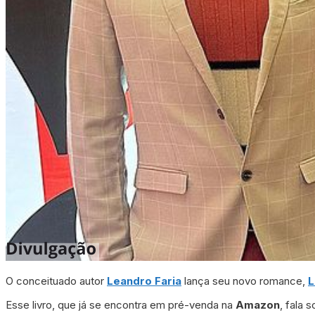
O conceituado autor
Leandro Faria
lança seu novo romance,
L
Esse livro, que já se encontra em pré-venda na
Amazon
, fala