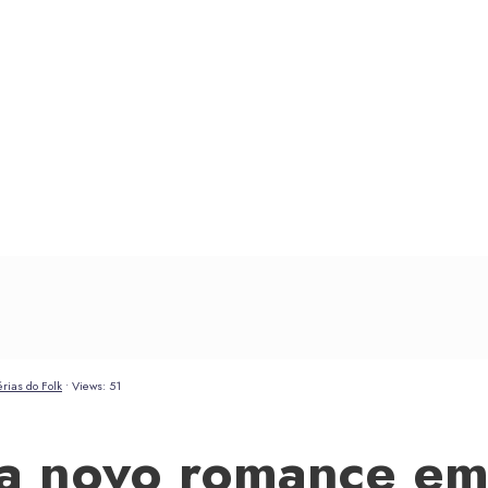
rias do Folk
•
Views: 51
ça novo romance em 