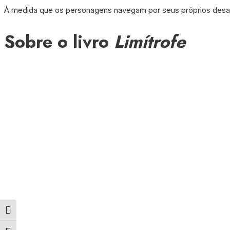
À medida que os personagens navegam por seus próprios desafi
Sobre o livro
Limítrofe
Alternar alto contraste