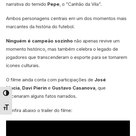
narrativa do temido
Pepe
, o “Canhão da Vila”.
Ambos personagens centrais em um dos momentos mais
marcantes da história do futebol.
Ninguém é campeão sozinho
não apenas revive um
momento histórico, mas também celebra o legado de
jogadores que transcenderam o esporte para se tornarem
ícones culturais.
O filme ainda conta com participações de
José
Macia
,
Davi Pierin
e
Gustavo Casanova
, que
Alternar alto contraste
encenaram alguns fatos narrados
.
Alternar tamanho da fonte
Confira abaixo o trailer do filme: