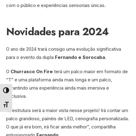
com o público e experiências sensoriais únicas.
Novidades para 2024
O ano de 2024 trará consigo uma evolução significativa
para o evento da dupla
Fernando e Sorocaba
.
O
Churrasco On Fire
terá um palco maior em formato de
“T” e uma plataforma ainda mais longa e um palco,
garantindo uma experiência ainda mais imersiva e
Alternar alto contraste
exclusiva.
Alternar tamanho da fonte
“A estrutura será a maior vista nesse projeto! Irá contar um
palco grandioso, painéis de LED, cenografia personalizada.
O que já era bom, irá ficar ainda melhor”, compartilha
entusiasmado
Fernando
.