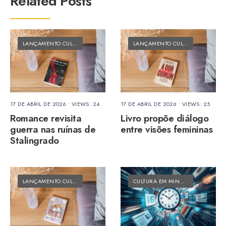
Related Posts
LANÇAMENTO CULTURAL
•
MATÉRIAS DO FOLK
LANÇAMENTO CULTURAL
•
MATÉRI
17 DE ABRIL DE 2026
•
VIEWS: 24
17 DE ABRIL DE 2026
•
VIEWS: 25
Romance revisita
Livro propõe diálogo
guerra nas ruínas de
entre visões femininas
Stalingrado
LANÇAMENTO CULTURAL
•
MATÉRIAS DO FOLK
CULTURA EM MINUTOS
•
MATÉRIAS