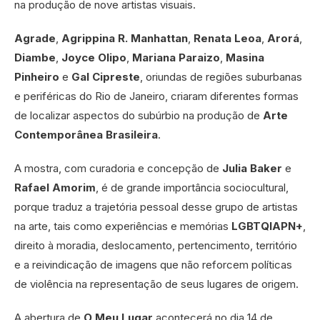
na produção de nove artistas visuais.
Agrade
,
Agrippina R. Manhattan
,
Renata Leoa
,
Arorá
,
Diambe
,
Joyce Olipo
,
Mariana Paraizo
,
Masina
Pinheiro
e
Gal Cipreste
, oriundas de regiões suburbanas
e periféricas do Rio de Janeiro, criaram diferentes formas
de localizar aspectos do subúrbio na produção de
Arte
Contemporânea Brasileira
.
A mostra, com curadoria e concepção de
Julia Baker
e
Rafael Amorim
, é de grande importância sociocultural,
porque traduz a trajetória pessoal desse grupo de artistas
na arte, tais como experiências e memórias
LGBTQIAPN+
,
direito à moradia, deslocamento, pertencimento, território
e a reivindicação de imagens que não reforcem políticas
de violência na representação de seus lugares de origem.
A abertura de
O Meu Lugar
acontecerá no dia 14 de