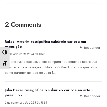
2 Comments
Rafael Amorim ressignifica subúrbio carioca em
exposição
Responder
Alternar alto contraste
30 de agosto de 2024 às 11:43
[…] entrevista exclusiva, ele compartilhou detalhes sobre sua
Alternar tamanho da fonte
mais recente exposição, intitulada O Meu Lugar, na qual atua
como curador ao lado de Julia […]
Julia Baker ressignifica o subúrbio carioca na arte -
jornal Folk
Responder
2 de setembro de 2024 às 11:35