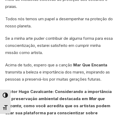
praias.
Todos nós temos um papel a desempenhar na proteção do
nosso planeta.
Se a minha arte puder contribuir de alguma forma para essa
conscientização, estarei satisfeito em cumprir minha
missão como artista.
Acima de tudo, espero que a canção
Mar Que Encanta
transmita a beleza e importância dos mares, inspirando as
pessoas a preservá-los por muitas gerações futuras.
Victor Hugo Cavalcante: Considerando a importância
Alternar alto contraste
da preservação ambiental destacada em
Mar que
Encanta
, como você acredita que os artistas podem
Alternar tamanho da fonte
usar sua plataforma para conscientizar sobre