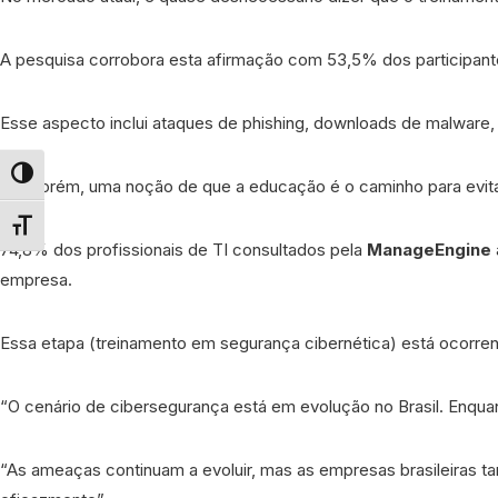
A pesquisa corrobora esta afirmação com 53,5% dos participante
Esse aspecto inclui ataques de phishing, downloads de malware, 
Alternar alto contraste
Há, porém, uma noção de que a educação é o caminho para evita
Alternar tamanho da fonte
74,8% dos profissionais de TI consultados pela
ManageEngine
empresa.
Essa etapa (treinamento em segurança cibernética) está ocorren
“O cenário de cibersegurança está em evolução no Brasil. Enq
“As ameaças continuam a evoluir, mas as empresas brasileiras ta