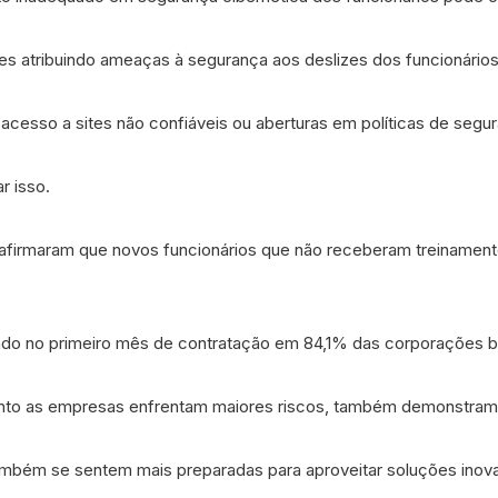
s atribuindo ameaças à segurança aos deslizes dos funcionários
acesso a sites não confiáveis ou aberturas em políticas de segu
r isso.
afirmaram que novos funcionários que não receberam treinamento
do no primeiro mês de contratação em 84,1% das corporações bra
uanto as empresas enfrentam maiores riscos, também demonstram
mbém se sentem mais preparadas para aproveitar soluções inovado