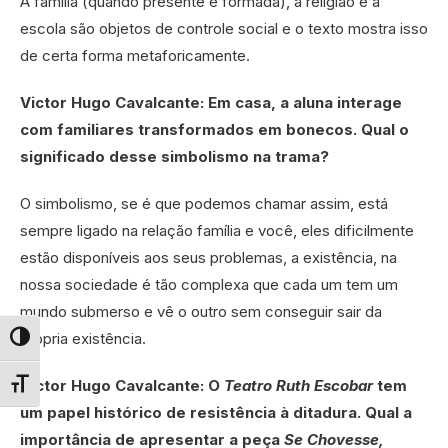
A família (quando presente e formada), a religião e a
escola são objetos de controle social e o texto mostra isso
de certa forma metaforicamente.
Victor Hugo Cavalcante: Em casa, a aluna interage
com familiares transformados em bonecos. Qual o
significado desse simbolismo na trama?
O simbolismo, se é que podemos chamar assim, está
sempre ligado na relação família e você, eles dificilmente
estão disponíveis aos seus problemas, a existência, na
nossa sociedade é tão complexa que cada um tem um
mundo submerso e vê o outro sem conseguir sair da
própria existência.
Alternar alto contraste
Victor Hugo Cavalcante: O
Teatro Ruth Escobar
tem
Alternar tamanho da fonte
um papel histórico de resistência à ditadura. Qual a
importância de apresentar a peça
Se Chovesse,