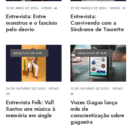
13 DE ABRIL DE 2026
•
VIEWS: 46
27 DE MARÇO DE 2026
•
VIEWS: 33
Entrevista: Entre
Entrevista:
monstros e o fascínio
Convivendo com a
pelo desvio
Síndrome de Tourette
ARQUIVOS DE MATÉRIAS
•
MATÉRIAS DO FOLK
ARQUIVOS DE MATÉRIAS
•
MATÉRI
24 DE OUTUBRO DE 2025
•
VIEWS:
13 DE OUTUBRO DE 2025
•
VIEWS:
55
36
Entrevista Folk: Vall
Vozes Gagas lança
Santos une música à
mês de
memória em single
conscientização sobre
gagueira