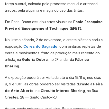
força autoral, calcada pelo processo manual e artesanal
únicos, pela alquimia e magia do uso das tintas.
Em Paris, Bruno estudou artes visuais na
Ecole Française
Privée d’Enseignement Technique (EFET)
.
No último sábado, 2 de novembro, o artista plástico abriu a
exposição
Cores do Sagrado
, com pinturas repletas de
cores e movimentos, fruto da produção mais recente do
artista, na
Galeria Dobra
, no 2º andar da
Fábrica
Bhering
.
A exposição poderá ser visitada até o dia 15/11 e, nos dias
8, 9 e 10/11, as obras poderão ser visitadas durante a
Feira
de Arte Aberto
, no
Circuito Interno Bhering
, na Rua
Orestes, 28 — Santo Cristo–RJ.
Agora, nesta entrevista exclusiva, Bruno apresenta um