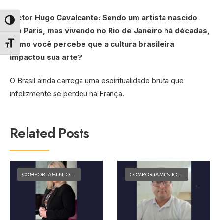
Victor Hugo Cavalcante: Sendo um artista nascido
Alternar alto contraste
em Paris, mas vivendo no Rio de Janeiro há décadas,
como você percebe que a cultura brasileira
Alternar tamanho da fonte
impactou sua arte?
O Brasil ainda carrega uma espiritualidade bruta que
infelizmente se perdeu na França.
Related Posts
COMPORTAMENTO E CULTURA
•
MATÉRIAS DO FOLK
COMPORTAMENTO E CULTURA
•
MA