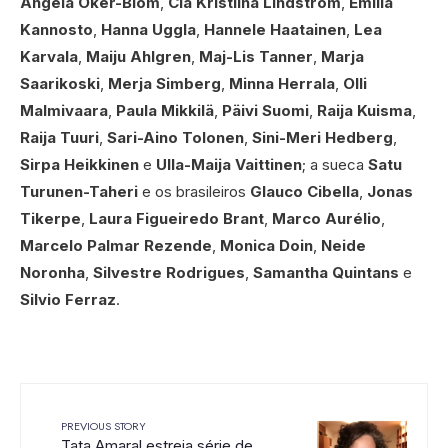
Angela Oker-Blom
,
Cia Kristiina Lindström
,
Emilia
Kannosto
,
Hanna Uggla
,
Hannele Haatainen
,
Lea
Karvala
,
Maiju Ahlgren
,
Maj-Lis Tanner
,
Marja
Saarikoski
,
Merja Simberg
,
Minna Herrala
,
Olli
Malmivaara
,
Paula Mikkilä
,
Päivi Suomi
,
Raija Kuisma
,
Raija Tuuri
,
Sari-Aino Tolonen
,
Sini-Meri Hedberg
,
Sirpa Heikkinen
e
Ulla-Maija Vaittinen
; a sueca
Satu
Turunen-Taheri
e os brasileiros
Glauco Cibella
,
Jonas
Tikerpe
,
Laura Figueiredo Brant
,
Marco Aurélio
,
Marcelo Palmar Rezende
,
Monica Doin
,
Neide
Noronha
,
Silvestre Rodrigues
,
Samantha Quintans
e
Silvio Ferraz
.
PREVIOUS STORY
Tata Amaral estreia série de