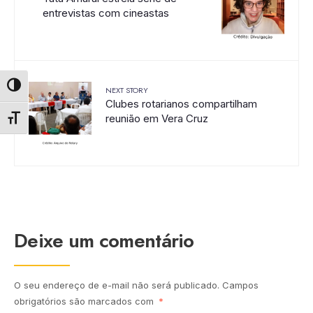
entrevistas com cineastas
NEXT STORY
Alternar alto contraste
Clubes rotarianos compartilham
reunião em Vera Cruz
Alternar tamanho da fonte
Deixe um comentário
O seu endereço de e-mail não será publicado.
Campos
obrigatórios são marcados com
*