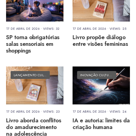
17 DE ABRIL DE 2026
•
VIEWS: 32
17 DE ABRIL DE 2026
•
VIEWS: 25
SP torna obrigatórias
Livro propõe diálogo
salas sensoriais em
entre visões femininas
shoppings
LANÇAMENTO CULTURAL
•
MATÉRIAS DO FOLK
INOVAÇÃO CULTURAL
•
MATÉRIAS 
17 DE ABRIL DE 2026
•
VIEWS: 23
17 DE ABRIL DE 2026
•
VIEWS: 24
Livro aborda conflitos
IA e autoria: limites da
do amadurecimento
criação humana
na adolescência