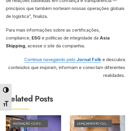
de relações baseadas em confiança e transparência —
princípios que também norteiam nossas operações globais
de logística”, finaliza.
Para mais informações sobre as certificações,
compliance,
ESG
e políticas de integridade da
Asia
Shipping
, acesse o site da companhia.
Continue navegando pelo
Jornal Folk
e descubra
conteúdos que inspiram, informam e conectam diferentes
realidades.
Alternar alto contraste
Related Posts
Alternar tamanho da fonte
INOVAÇÃO CULTURAL
•
MATÉRIAS DO FOLK
LANÇAMENTO CULTURAL
•
MATÉRI