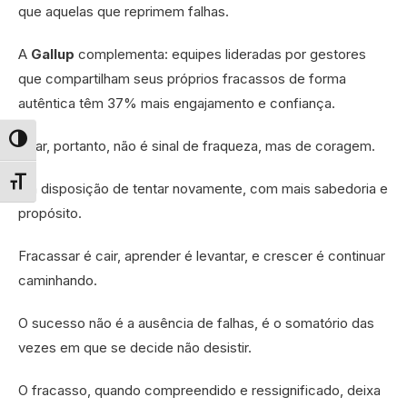
que aquelas que reprimem falhas.
A
Gallup
complementa: equipes lideradas por gestores
que compartilham seus próprios fracassos de forma
autêntica têm 37% mais engajamento e confiança.
Errar, portanto, não é sinal de fraqueza, mas de coragem.
Alternar alto contraste
É a disposição de tentar novamente, com mais sabedoria e
Alternar tamanho da fonte
propósito.
Fracassar é cair, aprender é levantar, e crescer é continuar
caminhando.
O sucesso não é a ausência de falhas, é o somatório das
vezes em que se decide não desistir.
O fracasso, quando compreendido e ressignificado, deixa