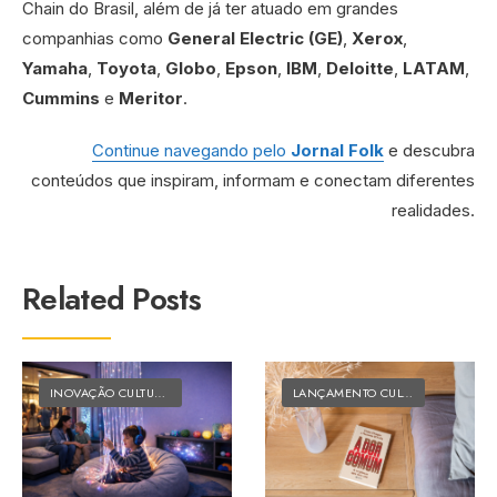
Chain do Brasil, além de já ter atuado em grandes
companhias como
General Electric (GE)
,
Xerox
,
Yamaha
,
Toyota
,
Globo
,
Epson
,
IBM
,
Deloitte
,
LATAM
,
Cummins
e
Meritor
.
Continue navegando pelo
Jornal Folk
e descubra
conteúdos que inspiram, informam e conectam diferentes
realidades.
Related Posts
INOVAÇÃO CULTURAL
•
MATÉRIAS DO FOLK
LANÇAMENTO CULTURAL
•
MATÉRI