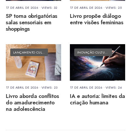
17 DE ABRIL DE 2026
•
VIEWS: 32
17 DE ABRIL DE 2026
•
VIEWS: 25
SP torna obrigatórias
Livro propõe diálogo
salas sensoriais em
entre visões femininas
shoppings
LANÇAMENTO CULTURAL
•
MATÉRIAS DO FOLK
INOVAÇÃO CULTURAL
•
MATÉRIAS 
17 DE ABRIL DE 2026
•
VIEWS: 23
17 DE ABRIL DE 2026
•
VIEWS: 24
Livro aborda conflitos
IA e autoria: limites da
do amadurecimento
criação humana
na adolescência