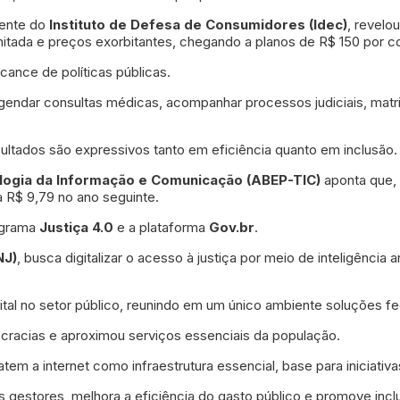
cente do
Instituto de Defesa de Consumidores (Idec)
, revelo
imitada e preços exorbitantes, chegando a planos de R$ 150 por c
lcance de políticas públicas.
agendar consultas médicas, acompanhar processos judiciais, matri
ultados são expressivos tanto em eficiência quanto em inclusão.
ologia da Informação e Comunicação (ABEP-TIC)
aponta que, 
 R$ 9,79 no ano seguinte.
rograma
Justiça 4.0
e a plataforma
Gov.br
.
NJ)
, busca digitalizar o acesso à justiça por meio de inteligência
al no setor público, reunindo em um único ambiente soluções fed
ocracias e aproximou serviços essenciais da população.
ratem a internet como infraestrutura essencial, base para iniciati
gestores, melhora a eficiência do gasto público e promove inclu