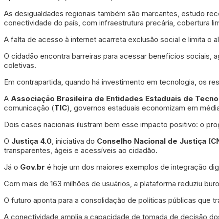
As desigualdades regionais também são marcantes, estudo re
conectividade do país, com infraestrutura precária, cobertura l
A falta de acesso à internet acarreta exclusão social e limita o a
O cidadão encontra barreiras para acessar benefícios sociais, 
coletivas.
Em contrapartida, quando há investimento em tecnologia, os res
A
Associação Brasileira de Entidades Estaduais de Tecn
comunicação (
TIC
), governos estaduais economizam em média
Dois cases nacionais ilustram bem esse impacto positivo: o p
O
Justiça 4.0
, iniciativa do
Conselho Nacional de Justiça (C
transparentes, ágeis e acessíveis ao cidadão.
Já o
Gov.br
é hoje um dos maiores exemplos de integração digit
Com mais de 163 milhões de usuários, a plataforma reduziu bur
O futuro aponta para a consolidação de políticas públicas que t
A conectividade amplia a capacidade de tomada de decisão dos 