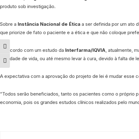
produto sob investigação.
Sobre a
Instância Nacional de Ética
a ser definida por um ato 
que priorize de fato o paciente e a ética e que não coloque prefer
Alternar alto contraste
De acordo com um estudo da
Interfarma/IQVIA
, atualmente, m
qualidade de vida, ou até mesmo levar à cura, devido à falta de l
Alternar tamanho da fonte
A expectativa com a aprovação do projeto de lei é mudar esse c
“Todos serão beneficiados, tanto os pacientes como o próprio pa
economia, pois os grandes estudos clínicos realizados pelo mund