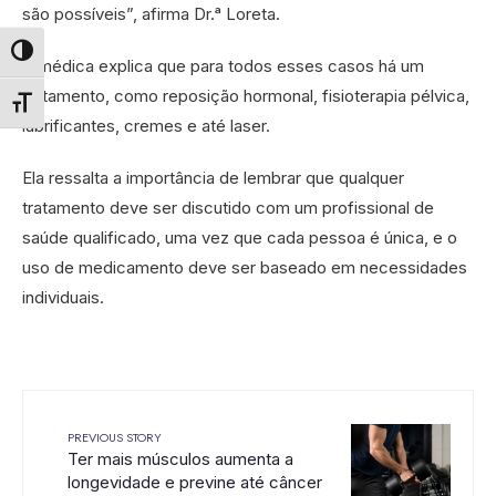
são possíveis”, afirma Dr.ᵃ Loreta.
Alternar alto contraste
A médica explica que para todos esses casos há um
tratamento, como reposição hormonal, fisioterapia pélvica,
Alternar tamanho da fonte
lubrificantes, cremes e até laser.
Ela ressalta a importância de lembrar que qualquer
tratamento deve ser discutido com um profissional de
saúde qualificado, uma vez que cada pessoa é única, e o
uso de medicamento deve ser baseado em necessidades
individuais.
PREVIOUS STORY
Ter mais músculos aumenta a
longevidade e previne até câncer