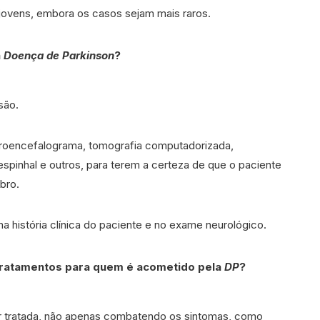
ovens, embora os casos sejam mais raros.
a
Doença de Parkinson
?
são.
encefalograma, tomografia computadorizada,
espinhal e outros, para terem a certeza de que o paciente
bro.
 história clínica do paciente e no exame neurológico.
 tratamentos para quem é acometido pela
DP
?
 tratada, não apenas combatendo os sintomas, como