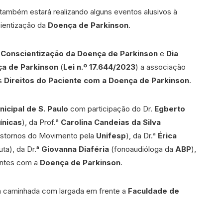
também estará realizando alguns eventos alusivos à
ientização da
Doença de Parkinson
.
 Conscientização da Doença de Parkinson
e
Dia
ça de Parkinson
(
Lei n.º 17.644/2023
) a associação
os
Direitos do Paciente com a Doença de Parkinson
.
icipal de S. Paulo
com participação do Dr.
Egberto
ínicas
), da Prof.ᵃ
Carolina Candeias da Silva
nstornos do Movimento pela
Unifesp
), da Dr.ᵃ
Érica
uta), da Dr.ᵃ
Giovanna Diaféria
(fonoaudióloga da
ABP
),
entes com a
Doença de Parkinson
.
ma caminhada com largada em frente a
Faculdade de