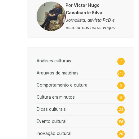
Por
Victor Hugo
Cavalcante Silva
Jornalista, ativista PcD e
escritor nas horas vagas
Análises culturais
7
Arquivos de matérias
2.135
Comportamento e cultura
9
Cultura em minutos
9
Dicas culturais
23
Evento cultural
56
Inovação cultural
20