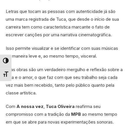
Letras que tocam as pessoas com autenticidade já são
uma marca registrada de Tuca, que desde o início de sua
carreira tem como característica marcante o fato de
escrever canções por uma narrativa cinematográfica.
Isso permite visualizar e se identificar com suas músicas
de maneira leve e, ao mesmo tempo, visceral.
Alternar alto contraste
Suas obras são um verdadeiro mergulho e reflexão sobre a
Alternar tamanho da fonte
vida e o amor, o que faz com que seu trabalho seja cada
vez mais bem recebido, tanto pelo público quanto pela
classe artística.
Com
A nossa vez
,
Tuca Oliveira
reafirma seu
compromisso com a tradição da
MPB
ao mesmo tempo
em que se abre para novas experimentações sonoras.