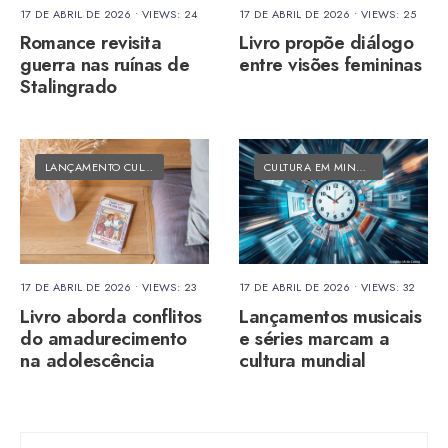
17 DE ABRIL DE 2026
•
VIEWS: 24
17 DE ABRIL DE 2026
•
VIEWS: 25
Romance revisita
Livro propõe diálogo
guerra nas ruínas de
entre visões femininas
Stalingrado
LANÇAMENTO CULTURAL
•
MATÉRIAS DO FOLK
CULTURA EM MINUTOS
•
MATÉRIAS
17 DE ABRIL DE 2026
•
VIEWS: 23
17 DE ABRIL DE 2026
•
VIEWS: 32
Livro aborda conflitos
Lançamentos musicais
do amadurecimento
e séries marcam a
na adolescência
cultura mundial