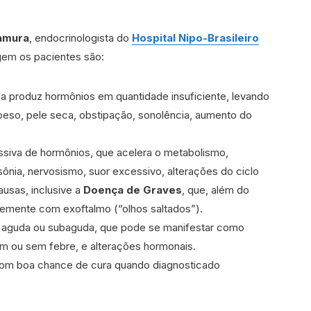
amura
, endocrinologista do
Hospital Nipo-Brasileiro
ngem os pacientes são:
a produz hormônios em quantidade insuficiente, levando
eso, pele seca, obstipação, sonolência, aumento do
siva de hormônios, que acelera o metabolismo,
ônia, nervosismo, suor excessivo, alterações do ciclo
ausas, inclusive a
Doença de
Graves
, que, além do
ntemente com exoftalmo (“olhos saltados”).
, aguda ou subaguda, que pode se manifestar como
om ou sem febre, e alterações hormonais.
om boa chance de cura quando diagnosticado