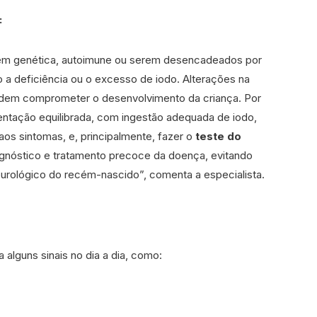
:
gem genética, autoimune ou serem desencadeados por
a deficiência ou o excesso de iodo. Alterações na
podem comprometer o desenvolvimento da criança. Por
entação equilibrada, com ingestão adequada de iodo,
 aos sintomas, e, principalmente, fazer o
teste do
agnóstico e tratamento precoce da doença, evitando
ológico do recém-nascido”, comenta a especialista.
a alguns sinais no dia a dia, como: