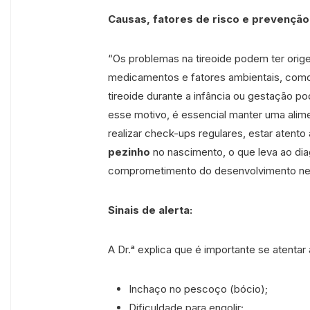
Causas, fatores de risco e prevenção
“Os problemas na tireoide podem ter ori
medicamentos e fatores ambientais, como 
tireoide durante a infância ou gestação 
esse motivo, é essencial manter uma alim
realizar check-ups regulares, estar atento
pezinho
no nascimento, o que leva ao di
comprometimento do desenvolvimento neur
Sinais de alerta:
A Dr.ᵃ explica que é importante se atentar 
Inchaço no pescoço (bócio);
Dificuldade para engolir;