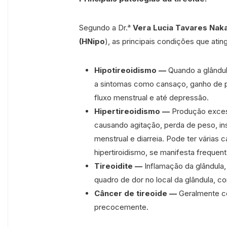
Segundo a Dr.ᵃ
Vera Lucia Tavares Nak
(HNipo
), as principais condições que ati
Hipotireoidismo —
Quando a glândul
a sintomas como cansaço, ganho de p
fluxo menstrual e até depressão.
Hipertireoidismo —
Produção exces
causando agitação, perda de peso, ins
menstrual e diarreia. Pode ter várias c
hipertiroidismo, se manifesta freque
Tireoidite —
Inflamação da glândula
quadro de dor no local da glândula, c
Câncer de tireoide —
Geralmente c
precocemente.