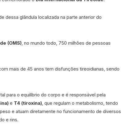
de dessa glândula localizada na parte anterior do
úde (OMS)
, no mundo todo, 750 milhões de pessoas
com mais de 45 anos tem disfunções tireoidianas, sendo
al para o equilíbrio do corpo e é responsável pela
nina)
e
T4 (tiroxina)
, que regulam o metabolismo, tendo
 peso e atuam diretamente no funcionamento de diversos
o e rins.