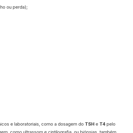
nho ou perda);
ínicos e laboratoriais, como a dosagem do
TSH
e
T4
pelo
m, como ultrassom e cintilografia, ou biópsias, também