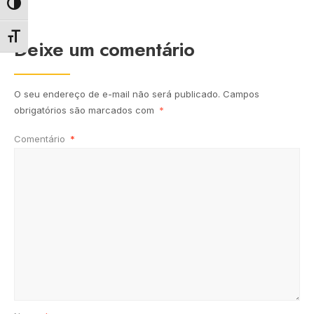
Alternar alto contraste
Deixe um comentário
Alternar tamanho da fonte
O seu endereço de e-mail não será publicado.
Campos
obrigatórios são marcados com
*
Comentário
*