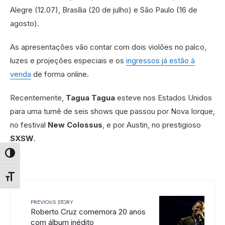
Alegre (12.07), Brasília (20 de julho) e São Paulo (16 de
agosto).
As apresentações vão contar com dois violões no palco,
luzes e projeções especiais e os
ingressos já estão à
venda
de forma online.
Recentemente,
Tagua Tagua
esteve nos Estados Unidos
para uma turnê de seis shows que passou por Nova Iorque,
no festival
New Colossus
, e por Austin, no prestigioso
SXSW
.
Alternar alto contraste
Alternar tamanho da fonte
PREVIOUS STORY
Roberto Cruz comemora 20 anos
com álbum inédito