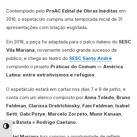
Contemplado pelo
ProAC Edital de Obras Inéditas
em
2016, o espetáculo cumpriu uma temporada inicial de 31
apresentações com lotação esgotada.
Em 2018, a peça foi adaptada para o palco italiano do
SESC
Vila Mariana
, novamente sendo grande sucesso de
público, e chega ao teatro do
SESC Santo André
compondo o projeto
Práticas do Comum — América
Latina: entre extrativismos e refúgios
.
O espetáculo estará em cartaz nos dias 7 e 8 de junho, e
conta com um elenco composto por
Anna Toledo
,
Bruno
Feldman
,
Clarissa Drebtchinsky
,
Fani Feldman
,
Isabel
Setti
,
Gabi Potye
,
Marcelo Zorzeto
,
Munir Kanaan
,
Rita Batata
e
Rodrigo Caetano
.
Alternar alto contraste
Hotel Mariana
traz consigo a oportunidade de refletir