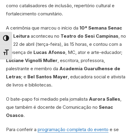
como catalisadores de inclusão, repertório cultural e
fortalecimento comunitário.
A cerimônia que marcou o início da
10ª Semana Senac
de Leitura
aconteceu no
Teatro do Sesi Campinas
, no
Alternar alto contraste
dia 22 de abril (terça-feira), às 15 horas, e contou com a
presença de
Lucas Afonso
, MC, ator e arte-educador;
Alternar tamanho da fonte
Luciane Vignolli Muller
, escritora, professora,
palestrante e membro da
Academia Guarulhense de
Letras
; e
Bel Santos Mayer
, educadora social e ativista
de livros e bibliotecas.
O bate-papo foi mediado pela jornalista
Aurora Salles
,
que também é docente de Comunicação no
Senac
Osasco
.
Para conferir a
programação completa do evento
e se