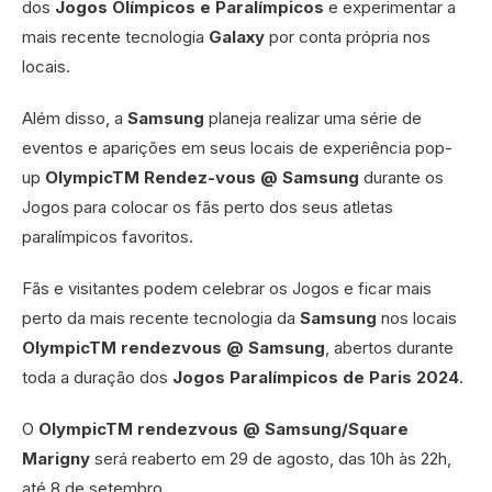
dos
Jogos Olímpicos e Paralímpicos
e experimentar a
mais recente tecnologia
Galaxy
por conta própria nos
locais.
Além disso, a
Samsung
planeja realizar uma série de
eventos e aparições em seus locais de experiência pop-
up
OlympicTM
Rendez-vous
@
Samsung
durante os
Jogos para colocar os fãs perto dos seus atletas
paralímpicos favoritos.
Fãs e visitantes podem celebrar os Jogos e ficar mais
perto da mais recente tecnologia da
Samsung
nos locais
OlympicTM rendezvous @ Samsung
, abertos durante
toda a duração dos
Jogos Paralímpicos de Paris 2024
.
O
OlympicTM rendezvous @ Samsung/Square
Marigny
será reaberto em 29 de agosto, das 10h às 22h,
até 8 de setembro.