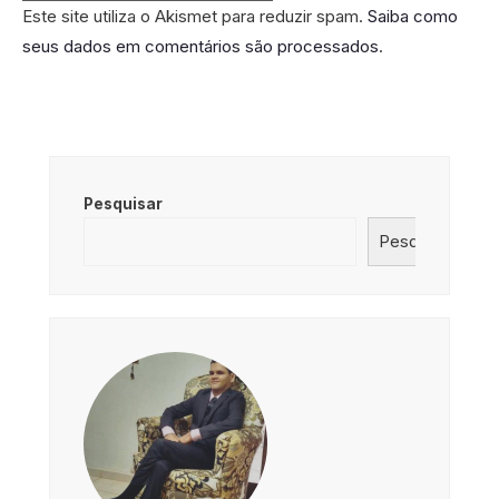
Este site utiliza o Akismet para reduzir spam.
Saiba como
seus dados em comentários são processados
.
Pesquisar
Pesquisar