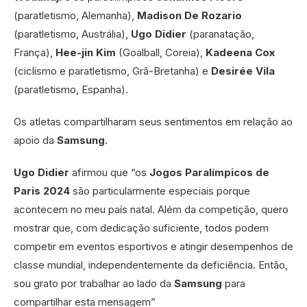
(paratletismo, Alemanha),
Madison De Rozario
(paratletismo, Austrália),
Ugo Didier
(paranatação,
França),
Hee-jin Kim
(Goalball, Coreia),
Kadeena Cox
(ciclismo e paratletismo, Grã-Bretanha) e
Desirée Vila
(paratletismo, Espanha).
Os atletas compartilharam seus sentimentos em relação ao
apoio da
Samsung
.
Ugo Didier
afirmou que “os
Jogos Paralímpicos de
Paris 2024
são particularmente especiais porque
acontecem no meu país natal. Além da competição, quero
mostrar que, com dedicação suficiente, todos podem
competir em eventos esportivos e atingir desempenhos de
classe mundial, independentemente da deficiência. Então,
sou grato por trabalhar ao lado da
Samsung
para
compartilhar esta mensagem”