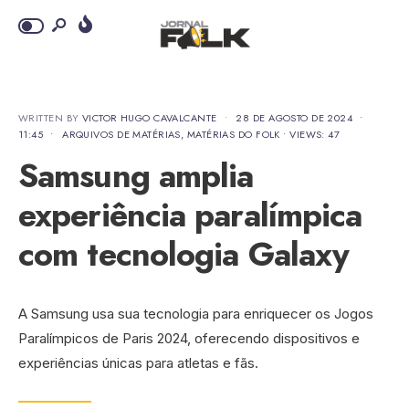
WRITTEN BY
VICTOR HUGO CAVALCANTE
•
28 DE AGOSTO DE 2024
•
11:45
•
ARQUIVOS DE MATÉRIAS
,
MATÉRIAS DO FOLK
•
VIEWS: 47
Samsung amplia
experiência paralímpica
com tecnologia Galaxy
A Samsung usa sua tecnologia para enriquecer os Jogos
Paralímpicos de Paris 2024, oferecendo dispositivos e
experiências únicas para atletas e fãs.