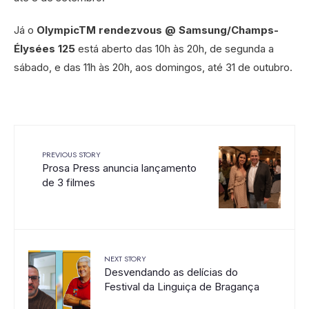
Já o
OlympicTM rendezvous @ Samsung/Champs-
Élysées 125
está aberto das 10h às 20h, de segunda a
sábado, e das 11h às 20h, aos domingos, até 31 de outubro.
PREVIOUS STORY
Prosa Press anuncia lançamento
de 3 filmes
NEXT STORY
Desvendando as delícias do
Festival da Linguiça de Bragança