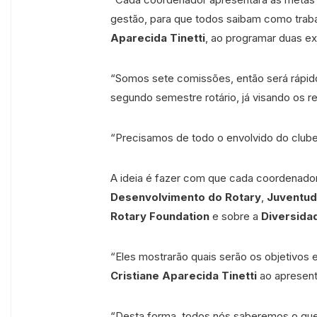
gestão, para que todos saibam como traba
Aparecida Tinetti
, ao programar duas exp
“Somos sete comissões, então será rápido”
segundo semestre rotário, já visando os 
“Precisamos de todo o envolvido do clube
A ideia é fazer com que cada coordenado
Desenvolvimento do Rotary
,
Juventu
Rotary Foundation
e sobre a
Diversida
“Eles mostrarão quais serão os objetivos e
Cristiane Aparecida Tinetti
ao apresenta
“Desta forma, todos nós saberemos o que