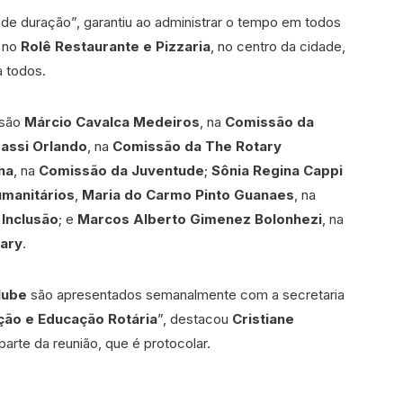
de duração”, garantiu ao administrar o tempo em todos
o no
Rolê Restaurante e Pizzaria
, no centro da cidade,
a todos.
 são
Márcio Cavalca Medeiros
, na
Comissão da
assi Orlando
, na
Comissão da The Rotary
na
, na
Comissão da Juventude
;
Sônia Regina Cappi
manitários
,
Maria do Carmo Pinto Guanaes
, na
 Inclusão
; e
Marcos Alberto Gimenez Bolonhezi
, na
ary
.
lube
são apresentados semanalmente com a secretaria
ção e Educação Rotária
”, destacou
Cristiane
 parte da reunião, que é protocolar.