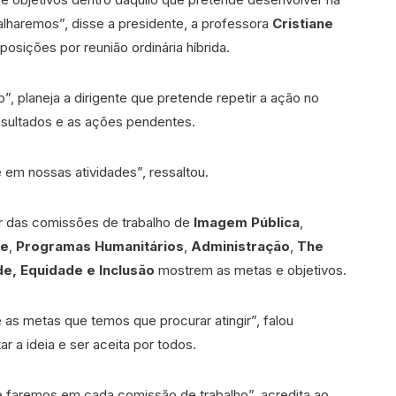
lharemos”, disse a presidente, a professora
Cristiane
osições por reunião ordinária híbrida.
, planeja a dirigente que pretende repetir a ação no
resultados e as ações pendentes.
 em nossas atividades”, ressaltou.
r das comissões de trabalho de
Imagem Pública
,
de
,
Programas Humanitários
,
Administração
,
The
de, Equidade e Inclusão
mostrem as metas e objetivos.
 as metas que temos que procurar atingir”, falou
r a ideia e ser aceita por todos.
 faremos em cada comissão de trabalho”, acredita ao