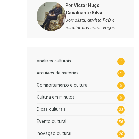
Por
Victor Hugo
Cavalcante Silva
Jornalista, ativista PcD e
escritor nas horas vagas
Análises culturais
7
Arquivos de matérias
2.135
Comportamento e cultura
9
Cultura em minutos
9
Dicas culturais
23
Evento cultural
56
Inovação cultural
20