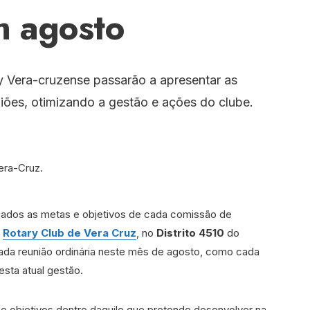
m agosto
 Vera-cruzense passarão a apresentar as
iões, otimizando a gestão e ações do clube.
iados as metas e objetivos de cada comissão de
o
Rotary Club de Vera Cruz
, no
Distrito 4510
do
ada reunião ordinária neste mês de agosto, como cada
esta atual gestão.
 objetivos dentro daquilo que pretende desenvolver na